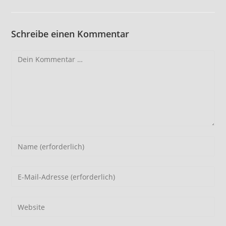
Schreibe einen Kommentar
Kommentar
Gib
deinen
Namen
Gib
oder
deine
Benutzernamen
E-
Gib
zum
Mail-
deine
Kommentieren
Adresse