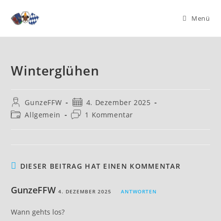
Zum
Inhalt
Menü
springen
Winterglühen
Beitrags-
Beitrag
GunzeFFW
4. Dezember 2025
Autor:
veröffentlicht:
Beitrags-
Beitrags-
Allgemein
1 Kommentar
Kategorie:
Kommentare:
DIESER BEITRAG HAT EINEN KOMMENTAR
GunzeFFW
4. DEZEMBER 2025
ANTWORTEN
Wann gehts los?