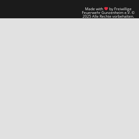
Made with
by Freiwillige
Feuerwehr Gunzenheim e.V. ©
2025 Alle Rechte vorbehalten.