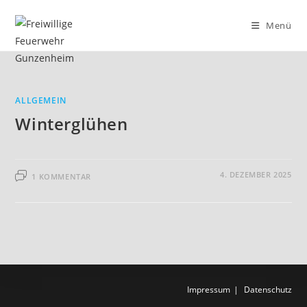
Zum
Inhalt
Menü
springen
ALLGEMEIN
Winterglühen
4. DEZEMBER 2025
1 KOMMENTAR
Impressum
Datenschutz